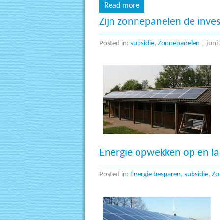
Read more
Zijn zonnepanelen de inve
Posted in:
subsidie
,
Zonnepanelen
|
juni
Energie opwekken op en la
Posted in:
Energie besparen
,
subsidie
,
Zo