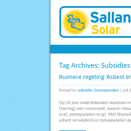
Zonnepanelen
Tag Archives:
Subsidie
Ruimere regeling ‘Asbest e
Posted in:
subsidie
,
Zonnepanelen
|
juli
Op 26 juni ondertekenden staatssecret
Overleg) een convenant, waarin nieuw
eraf, zonnepanelen erop’. Met financi
asbest verwijderd en zonnepanelen ge