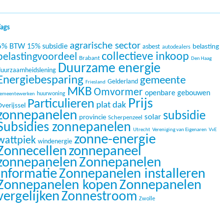
Tags
agrarische sector
6% BTW
15% subsidie
belasting
asbest
autodealers
collectieve inkoop
belastingvoordeel
Brabant
Den Haag
Duurzame energie
duurzaamheidslening
Energiebesparing
gemeente
Gelderland
Friesland
MKB
Omvormer
openbare gebouwen
huurwoning
emeentewerken
Prijs
Particulieren
plat dak
verijssel
zonnepanelen
subsidie
solar
provincie
Scherpenzeel
Subsidies zonnepanelen
Utrecht
Vereniging van Eigenaren
VvE
zonne-energie
wattpiek
windenergie
Zonnecellen
zonnepaneel
zonnepanelen
Zonnepanelen
informatie
Zonnepanelen installeren
Zonnepanelen kopen
Zonnepanelen
vergelijken
Zonnestroom
Zwolle