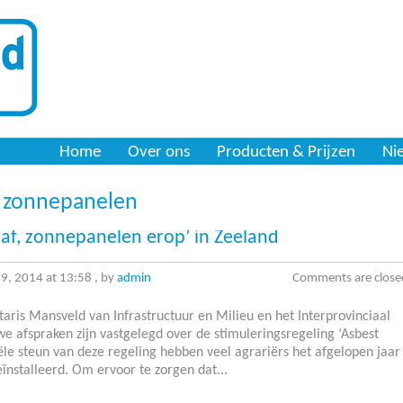
Home
Over ons
Producten & Prijzen
Ni
s zonnepanelen
raf, zonnepanelen erop’ in Zeeland
 29, 2014 at 13:58
, by
admin
Comments are close
aris Mansveld van Infrastructuur en Milieu en het Interprovinciaal
e afspraken zijn vastgelegd over de stimuleringsregeling ‘Asbest
ële steun van deze regeling hebben veel agrariërs het afgelopen jaar
ïnstalleerd. Om ervoor te zorgen dat...