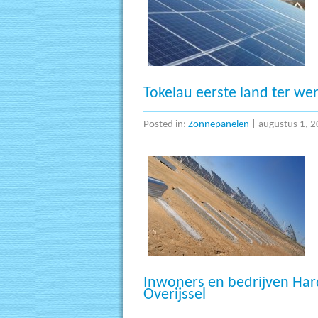
Tokelau eerste land ter we
Posted in:
Zonnepanelen
|
augustus 1, 2
Inwoners en bedrijven Har
Overijssel