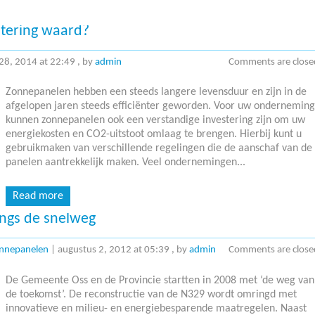
stering waard?
 28, 2014 at 22:49
, by
admin
Comments are close
Zonnepanelen hebben een steeds langere levensduur en zijn in de
afgelopen jaren steeds efficiënter geworden. Voor uw onderneming
kunnen zonnepanelen ook een verstandige investering zijn om uw
energiekosten en CO2-uitstoot omlaag te brengen. Hierbij kunt u
gebruikmaken van verschillende regelingen die de aanschaf van de
panelen aantrekkelijk maken. Veel ondernemingen...
Read more
ngs de snelweg
nnepanelen
|
augustus 2, 2012 at 05:39
, by
admin
Comments are close
De Gemeente Oss en de Provincie startten in 2008 met ‘de weg van
de toekomst’. De reconstructie van de N329 wordt omringd met
innovatieve en milieu- en energiebesparende maatregelen. Naast