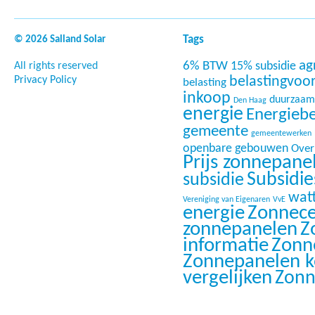
Tags
© 2026 Salland Solar
ag
6% BTW
15% subsidie
All rights reserved
Privacy Policy
belastingvoo
belasting
inkoop
duurzaam
Den Haag
energie
Energieb
gemeente
gemeentewerken
openbare gebouwen
Overi
Prijs zonnepane
Subsidi
subsidie
wat
Vereniging van Eigenaren
VvE
energie
Zonnece
zonnepanelen
Z
informatie
Zonn
Zonnepanelen 
vergelijken
Zonn