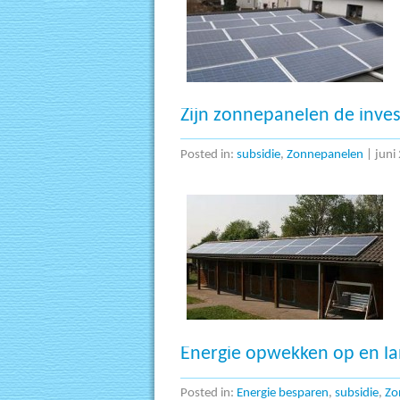
Zijn zonnepanelen de inve
Posted in:
subsidie
,
Zonnepanelen
|
juni
Energie opwekken op en la
Posted in:
Energie besparen
,
subsidie
,
Zo