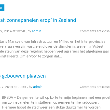
e
raf, zonnepanelen erop’ in Zeeland
 29, 2014 at 13:58
, by
admin
Comments are close
aris Mansveld van Infrastructuur en Milieu en het Interprovinciaal
e afspraken zijn vastgelegd over de stimuleringsregeling ‘Asbest
ële steun van deze regeling hebben veel agrariërs het afgelopen jaar
ïnstalleerd. Om ervoor te zorgen dat...
p gebouwen plaatsen
 29, 2014 at 22:55
, by
admin
Comments are close
BREDA – De gemeente wil op korte termijn beginnen met een proe
om zonnepanelen te installeren op gemeentelijke gebouwen.
Hiermee hoopt de stad weer een stukje duurzamer te worden.