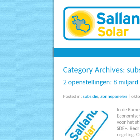
Zonnepanelen
Category Archives:
sub
2 openstellingen; 8 miljard
Posted in:
subsidie
,
Zonnepanelen
|
okto
In de Kame
Economische
voor het s
SDE+. Bedri
regeling. O