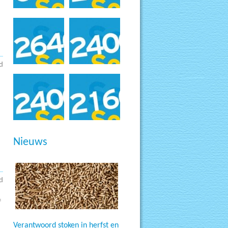
d
Nieuws
d
f
Verantwoord stoken in herfst en