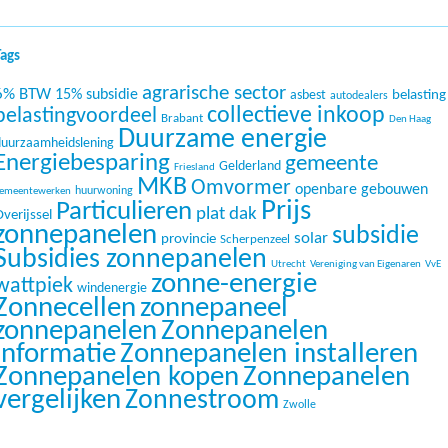
Tags
agrarische sector
6% BTW
15% subsidie
belasting
asbest
autodealers
collectieve inkoop
belastingvoordeel
Brabant
Den Haag
Duurzame energie
duurzaamheidslening
Energiebesparing
gemeente
Gelderland
Friesland
MKB
Omvormer
openbare gebouwen
huurwoning
emeentewerken
Prijs
Particulieren
plat dak
verijssel
zonnepanelen
subsidie
solar
provincie
Scherpenzeel
Subsidies zonnepanelen
Utrecht
Vereniging van Eigenaren
VvE
zonne-energie
wattpiek
windenergie
Zonnecellen
zonnepaneel
zonnepanelen
Zonnepanelen
informatie
Zonnepanelen installeren
Zonnepanelen kopen
Zonnepanelen
vergelijken
Zonnestroom
Zwolle