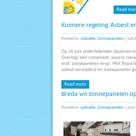
Read mor
Ruimere regeling ‘Asbest e
Posted in:
subsidie
,
Zonnepanelen
|
juli
Op 26 juni ondertekenden staatssecret
Overleg) een convenant, waarin nieuw
eraf, zonnepanelen erop’. Met financi
asbest verwijderd en zonnepanelen ge
Read more
Breda wil zonnepanelen o
Posted in:
subsidie
,
Zonnepanelen
|
juni