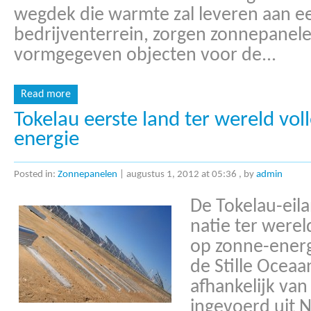
wegdek die warmte zal leveren aan e
bedrijventerrein, zorgen zonnepanelen 
vormgegeven objecten voor de...
Read more
Tokelau eerste land ter wereld vol
energie
Posted in:
Zonnepanelen
|
augustus 1, 2012 at 05:36
, by
admin
De Tokelau-eila
natie ter werel
op zonne-energi
de Stille Ocea
afhankelijk van
ingevoerd uit 