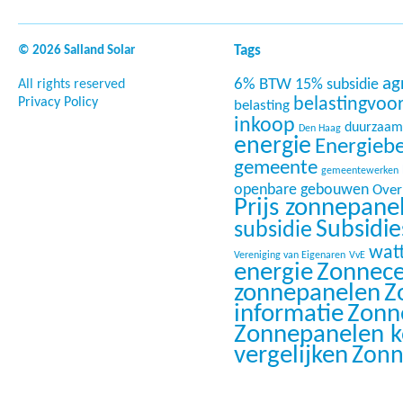
Tags
© 2026 Salland Solar
ag
6% BTW
15% subsidie
All rights reserved
Privacy Policy
belastingvoo
belasting
inkoop
duurzaam
Den Haag
energie
Energieb
gemeente
gemeentewerken
openbare gebouwen
Overi
Prijs zonnepane
Subsidi
subsidie
wat
Vereniging van Eigenaren
VvE
energie
Zonnece
zonnepanelen
Z
informatie
Zonn
Zonnepanelen 
vergelijken
Zonn