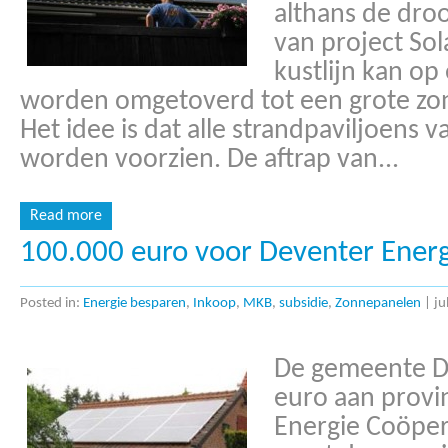
althans de dro
van project Sol
kustlijn kan o
worden omgetoverd tot een grote zon
Het idee is dat alle strandpaviljoens
worden voorzien. De aftrap van...
Read more
100.000 euro voor Deventer Energ
Posted in:
Energie besparen
,
Inkoop
,
MKB
,
subsidie
,
Zonnepanelen
|
ju
De gemeente D
euro aan provi
Energie Coöper