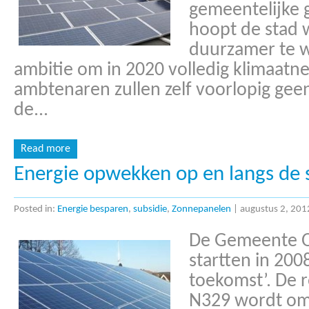
gemeentelijke
hoopt de stad 
duurzamer te w
ambitie om in 2020 volledig klimaatneu
ambtenaren zullen zelf voorlopig ge
de...
Read more
Energie opwekken op en langs de
Posted in:
Energie besparen
,
subsidie
,
Zonnepanelen
|
augustus 2, 201
De Gemeente Os
startten in 200
toekomst’. De 
N329 wordt om