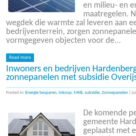
en milieu- en 
maatregelen. N
wegdek die warmte zal leveren aan e
bedrijventerrein, zorgen zonnepanelen 
vormgegeven objecten voor de...
Read more
Inwoners en bedrijven Hardenberg
zonnepanelen met subsidie Overij
Posted in:
Energie besparen
,
Inkoop
,
MKB
,
subsidie
,
Zonnepanelen
|
ju
De komende pe
gemeente Hard
geplaatst met 