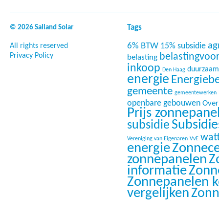
Tags
© 2026 Salland Solar
ag
6% BTW
15% subsidie
All rights reserved
Privacy Policy
belastingvoo
belasting
inkoop
duurzaam
Den Haag
energie
Energieb
gemeente
gemeentewerken
openbare gebouwen
Overi
Prijs zonnepane
Subsidi
subsidie
wat
Vereniging van Eigenaren
VvE
energie
Zonnece
zonnepanelen
Z
informatie
Zonn
Zonnepanelen 
vergelijken
Zonn