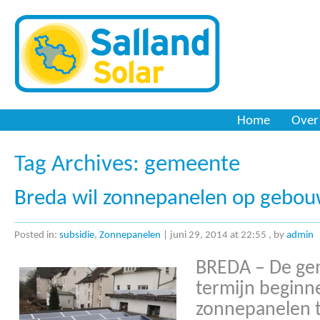
Zonnepanelen
Home
Over
Tag Archives:
gemeente
Breda wil zonnepanelen op gebou
Posted in:
subsidie
,
Zonnepanelen
|
juni 29, 2014 at 22:55
, by
admin
BREDA – De gem
termijn beginn
zonnepanelen t