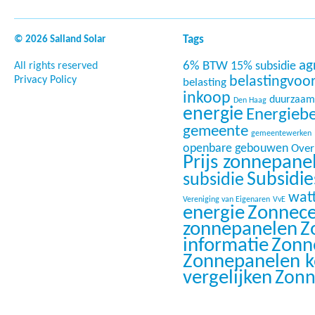
Tags
© 2026 Salland Solar
ag
6% BTW
15% subsidie
All rights reserved
Privacy Policy
belastingvoo
belasting
inkoop
duurzaam
Den Haag
energie
Energieb
gemeente
gemeentewerken
openbare gebouwen
Overi
Prijs zonnepane
Subsidi
subsidie
wat
Vereniging van Eigenaren
VvE
energie
Zonnece
zonnepanelen
Z
informatie
Zonn
Zonnepanelen 
vergelijken
Zonn