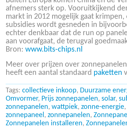
Buiten Europa komen China en de Ver
afnemers sterk op. Vooruitkijkend de
markt in 2012 mogelijk gaat krimpen, 
subsidies wordt gesneden in bijvoorbe
echter denkbaar dat de run op panelen
aan voorafgaat, de terugval goedmaak
Bron:
www.bits-chips.nl
Meer over prijzen over zonnepanele
heeft een aantal standaard
paketten
Tags:
collectieve inkoop
,
Duurzame ener
Omvormer
,
Prijs zonnepanelen
,
solar
,
su
zonnepanelen
,
wattpiek
,
zonne-energie
zonnepaneel
,
zonnepanelen
,
Zonnepanel
Zonnepanelen installeren
,
Zonnepanele