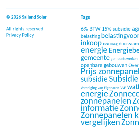
Tags
© 2026 Salland Solar
ag
6% BTW
15% subsidie
All rights reserved
Privacy Policy
belastingvoo
belasting
inkoop
duurzaam
Den Haag
energie
Energieb
gemeente
gemeentewerken
openbare gebouwen
Overi
Prijs zonnepane
Subsidi
subsidie
wat
Vereniging van Eigenaren
VvE
energie
Zonnece
zonnepanelen
Z
informatie
Zonn
Zonnepanelen 
vergelijken
Zonn