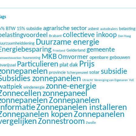
Tags
agrarische sector
6% BTW
15% subsidie
belasting
asbest
autodealers
collectieve inkoop
belastingvoordeel
Brabant
Den Haag
Duurzame energie
duurzaamheidslening
Energiebesparing
gemeente
Gelderland
Friesland
MKB
Omvormer
openbare gebouwen
huurwoning
emeentewerken
Prijs
Particulieren
plat dak
verijssel
zonnepanelen
subsidie
solar
provincie
Scherpenzeel
Subsidies zonnepanelen
Utrecht
Vereniging van Eigenaren
VvE
zonne-energie
wattpiek
windenergie
Zonnecellen
zonnepaneel
zonnepanelen
Zonnepanelen
informatie
Zonnepanelen installeren
Zonnepanelen kopen
Zonnepanelen
vergelijken
Zonnestroom
Zwolle