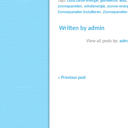
Tags:
Duurzame energie
,
gemeente
,
ikea
zonnepanelen
,
windenergie
,
zonne-energ
Zonnepanelen installeren
,
Zonnepanelen
Written by
admin
View all posts by:
adm
« Previous post