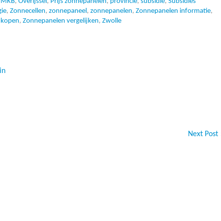
,
MKB
,
Overijssel
,
Prijs zonnepanelen
,
provincie
,
subsidie
,
Subsidies
ie
,
Zonnecellen
,
zonnepaneel
,
zonnepanelen
,
Zonnepanelen informatie
,
 kopen
,
Zonnepanelen vergelijken
,
Zwolle
in
Next Post 