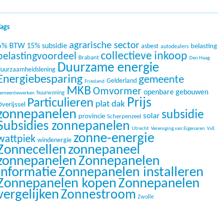
Tags
agrarische sector
6% BTW
15% subsidie
belasting
asbest
autodealers
collectieve inkoop
belastingvoordeel
Brabant
Den Haag
Duurzame energie
duurzaamheidslening
Energiebesparing
gemeente
Gelderland
Friesland
MKB
Omvormer
openbare gebouwen
huurwoning
emeentewerken
Prijs
Particulieren
plat dak
verijssel
zonnepanelen
subsidie
solar
provincie
Scherpenzeel
Subsidies zonnepanelen
Utrecht
Vereniging van Eigenaren
VvE
zonne-energie
wattpiek
windenergie
Zonnecellen
zonnepaneel
zonnepanelen
Zonnepanelen
informatie
Zonnepanelen installeren
Zonnepanelen kopen
Zonnepanelen
vergelijken
Zonnestroom
Zwolle