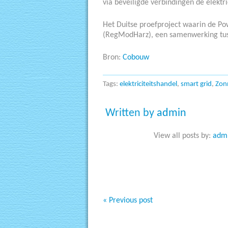
via beveiligde verbindingen de elektr
Het Duitse proefproject waarin de Po
(RegModHarz), een samenwerking tuss
Bron:
Cobouw
Tags:
elektriciteitshandel
,
smart grid
,
Zon
Written by
admin
View all posts by:
adm
« Previous post