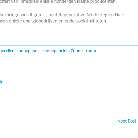
iciteit van inmiddels enkele honderden kleine producenten.
werbridge wordt getest, heet Regenerative Modellregion Harz
en enkele energiebedrijven en onderzoeksinstituten.
necellen
,
zonnepaneel
,
zonnepanelen
,
Zonnestroom
in
Next Post 